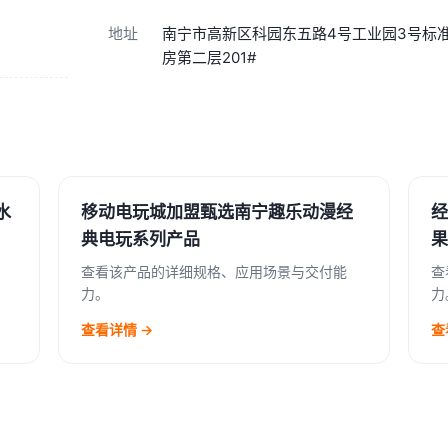
地址
南宁市高新区科园东五路4号工业园3号标
房第二层201#
水
移动电玩城加盟甄选南宁趣乐动漫经
经
典电玩系列产品
果
查看该产品的详细规格、应用场景与交付能
查
力。
力
查看详情 →
查